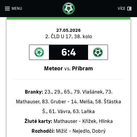
MENU
VÍCE
27.05.2026
2. ČLD U 17, 38. kolo
6:4
Meteor
Příbram
vs.
Branky:
23., 29., 65., 79. Vlašánek, 73.
Mathauser, 83. Gruber - 14. Melša, 58. Šťástka
Š., 61. Vávra, 63. Laňka
Žluté karty:
Mathauser - Křížek, Hlinka
Rozhodčí:
Mižič - Nejedlo, Dobrý