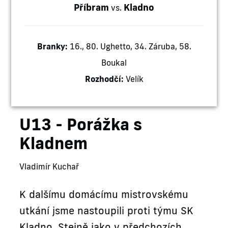
Příbram
Kladno
vs.
Branky:
16., 80. Ughetto, 34. Záruba, 58.
Boukal
Rozhodčí:
Velík
U13 - Porážka s
Kladnem
Vladimír Kuchař
K dalšímu domácímu mistrovskému
utkání jsme nastoupili proti týmu SK
Kladno. Stejně jako v předchozích