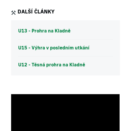
DALŠÍ ČLÁNKY
U13 - Prohra na Kladně
U15 - Výhra v posledním utkání
U12 - Těsná prohra na Kladně