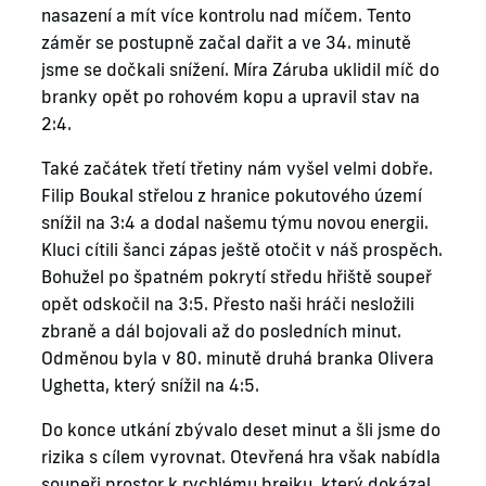
nasazení a mít více kontrolu nad míčem. Tento
záměr se postupně začal dařit a ve 34. minutě
jsme se dočkali snížení. Míra Záruba uklidil míč do
branky opět po rohovém kopu a upravil stav na
2:4.
Také začátek třetí třetiny nám vyšel velmi dobře.
Filip Boukal střelou z hranice pokutového území
snížil na 3:4 a dodal našemu týmu novou energii.
Kluci cítili šanci zápas ještě otočit v náš prospěch.
Bohužel po špatném pokrytí středu hřiště soupeř
opět odskočil na 3:5. Přesto naši hráči nesložili
zbraně a dál bojovali až do posledních minut.
Odměnou byla v 80. minutě druhá branka Olivera
Ughetta, který snížil na 4:5.
Do konce utkání zbývalo deset minut a šli jsme do
rizika s cílem vyrovnat. Otevřená hra však nabídla
soupeři prostor k rychlému brejku, který dokázal