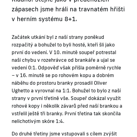
zápasech jsme hráli na travnatém hřišti
v herním systému 8+1.
Začátek utkání byl z naší strany poněkud
rozpačitý a bohužel to byli hosté, kteří šli jako
první do vedení. V 10. minutě soupeř potrestal
naši chybu v rozehrávce od brankáře a ujal se
vedení 0:1. Odpověď však přišla poměrně rychle
– v 16. minutě se po rohovém kopu a dobrém
náběhu do prostoru branky prosadil Oliver
Ughetto a vyrovnal na 1:1. Bohužel to bylo z naší
strany v první třetině vše. Soupeř dokázal využít
rohové kopy i několik závarů před naší brankou a
vstřelil ještě tři branky. První třetina tak skončila
nelichotivým skóre 1:4.
Do druhé třetiny jsme vstupovali s cílem zvýšit