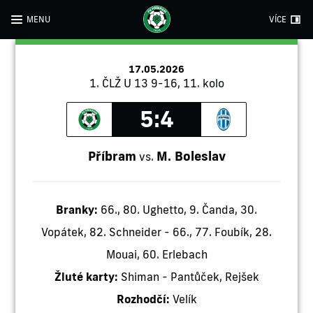
MENU
VÍCE
17.05.2026
1. ČLŽ U 13 9-16, 11. kolo
5:4
Příbram
M. Boleslav
vs.
Branky:
66., 80. Ughetto, 9. Čanda, 30.
Vopátek, 82. Schneider - 66., 77. Foubík, 28.
Mouai, 60. Erlebach
Žluté karty:
Shiman - Pantůček, Rejšek
Rozhodčí:
Velík