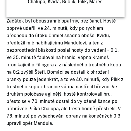
Chalupa, Kvída, Bublík, Pilík, Mareš.
Začátek byl oboustranně opatrný, bez šancí. Hosté
poprvé udeřili ve 24. minutě, kdy po rychlém
přechodu do útoku Chmiel snadno obešel Kvídu,
předložil míč nabíhajícímu Mandulovi, a ten z
bezprostřední blízkosti poslal hosty do vedení - 0:1.
Ve 35. minutě fauloval na hranici vápna Krameš
pronikajícího Filingera a z následného trestného kopu
na 0:2 zvýšil Štefl. Domácí se dostali k ohrožení
branky pouze jedenkrát, a to ve 40. minutě, kdy Pilík z
trestného kopu z hranice vápna nastřelil břevno. Ve
druhém poločase agilnější hosté kontrolovali hru,
přesto se v 70. minutě dostal do vyložené šance po
přihrávce Pilíka Chalupa, ale trestuhodně přestřelil. V
76. minutě po vyšachování obrany na konečných 0:3
upravil opět Mandula.