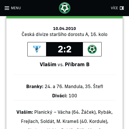
MENU
VÍCE
10.04.2010
Česká divize staršího dorostu A, 16. kolo
2:2
Vlašim
Příbram B
vs.
Branky:
24. a 76. Mandula, 35. Štefl
Diváci:
100
Vlašim:
Planický – Vácha (64. Žáček), Rybák,
Frejlach, Soldát, M. Krameš (40. Kordule),