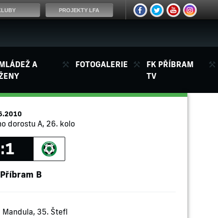
KLUBY
PROJEKTY LFA
MLÁDEŽ A
FOTOGALERIE
FK PŘÍBRAM
ŽENY
TV
6.2010
ho dorostu A, 26. kolo
:1
Příbram B
 Mandula, 35. Štefl