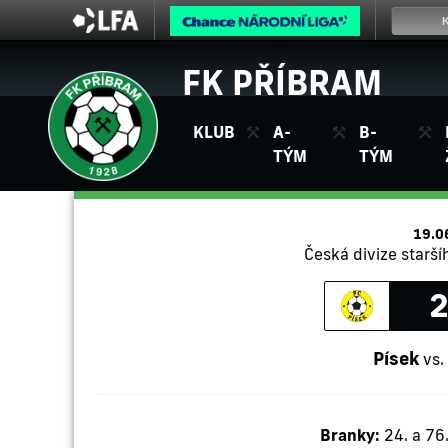
FK PŘÍBRAM
KLUB
A-
B-
TÝM
TÝM
19.0
Česká divize starší
2
Písek
vs.
Branky:
24. a 76.