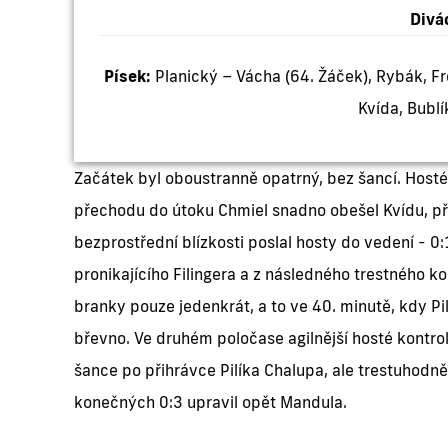
Divác
Písek:
Planický – Vácha (64. Žáček), Rybák, Fr
Kvída, Bublík
Začátek byl oboustranně opatrný, bez šancí. Hosté
přechodu do útoku Chmiel snadno obešel Kvídu, pře
bezprostřední blízkosti poslal hosty do vedení - 0
pronikajícího Filingera a z následného trestného ko
branky pouze jedenkrát, a to ve 40. minutě, kdy Pil
břevno. Ve druhém poločase agilnější hosté kontrol
šance po přihrávce Pilíka Chalupa, ale trestuhodně
konečných 0:3 upravil opět Mandula.