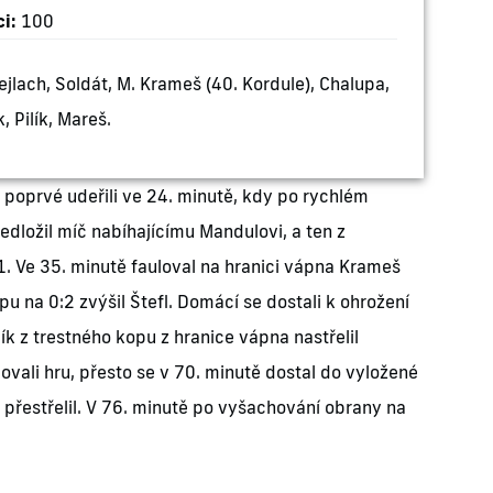
i:
100
ejlach, Soldát, M. Krameš (40. Kordule), Chalupa,
, Pilík, Mareš.
 poprvé udeřili ve 24. minutě, kdy po rychlém
dložil míč nabíhajícímu Mandulovi, a ten z
:1. Ve 35. minutě fauloval na hranici vápna Krameš
pu na 0:2 zvýšil Štefl. Domácí se dostali k ohrožení
ík z trestného kopu z hranice vápna nastřelil
ovali hru, přesto se v 70. minutě dostal do vyložené
 přestřelil. V 76. minutě po vyšachování obrany na