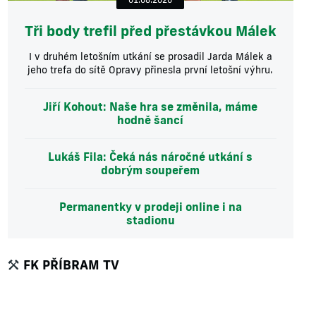
Tři body trefil před přestávkou Málek
I v druhém letošním utkání se prosadil Jarda Málek a
jeho trefa do sítě Opravy přinesla první letošní výhru.
Jiří Kohout: Naše hra se změnila, máme
hodně šancí
Lukáš Fila: Čeká nás náročné utkání s
dobrým soupeřem
Permanentky v prodeji online i na
stadionu
FK PŘÍBRAM TV