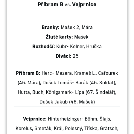
Příbram B
Vejprnice
vs.
Branky:
Mašek 2, Mára
Žluté karty:
Mašek
Rozhodčí:
Kubr- Kelner, Hruška
Diváci:
25
Příbram B:
Herc- Mezera, Krameš L., Cafourek
(46. Mára), Dušek Tomáš- Barák (46. Soldát),
Hutta, Buch, Königsmark- Lípa (67. Šindelář),
Dušek Jakub (46. Mašek)
Vejprnice:
Hinterheizinger- Böhm, Šlajs,
Korelus, Smeták, Král, Polesný, Tříska, Grätsch,