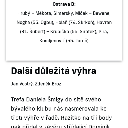
Ostrava B:
Hrubý – Měkota, Simerský, Míček – Bewene,
Nogha (55. Ogbu), Holaň (74. Škrkoň), Havran
(81. Šubert) – Krupička (55. Sirotek), Pira,
Komljenović (55. Jaroň)
Další důležitá výhra
Jan Vostrý, Zdeněk Brož
Trefa Daniela Šmigy do sítě svého
bývalého klubu nás nasměrovala ke
třetí výhře v řadě. Razítko na tři body
pak přidal v závěru střídající Dominik