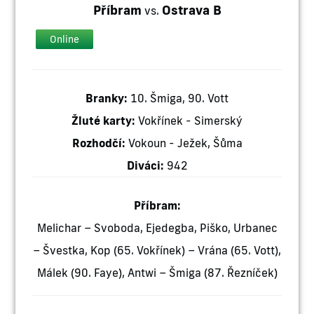
Příbram
Ostrava B
vs.
Online
Branky:
10. Šmiga, 90. Vott
Žluté karty:
Vokřínek - Simerský
Rozhodčí:
Vokoun - Ježek, Šůma
Diváci:
942
Příbram:
Melichar – Svoboda, Ejedegba, Piško, Urbanec
– Švestka, Kop (65. Vokřínek) – Vrána (65. Vott),
Málek (90. Faye), Antwi – Šmiga (87. Řezníček)