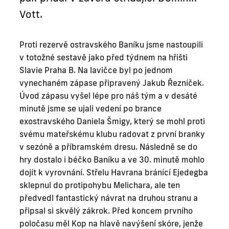
Vott.
Proti rezervě ostravského Baníku jsme nastoupili
v totožné sestavě jako před týdnem na hřišti
Slavie Praha B. Na lavičce byl po jednom
vynechaném zápase připravený Jakub Řezníček.
Úvod zápasu vyšel lépe pro náš tým a v desáté
minutě jsme se ujali vedení po brance
exostravského Daniela Šmigy, který se mohl proti
svému mateřskému klubu radovat z první branky
v sezóně a příbramském dresu. Následně se do
hry dostalo i béčko Baníku a ve 30. minutě mohlo
dojít k vyrovnání. Střelu Havrana bránící Ejedegba
sklepnul do protipohybu Melichara, ale ten
předvedl fantastický návrat na druhou stranu a
připsal si skvělý zákrok. Před koncem prvního
poločasu měl Kop na hlavě navýšení skóre, jenže