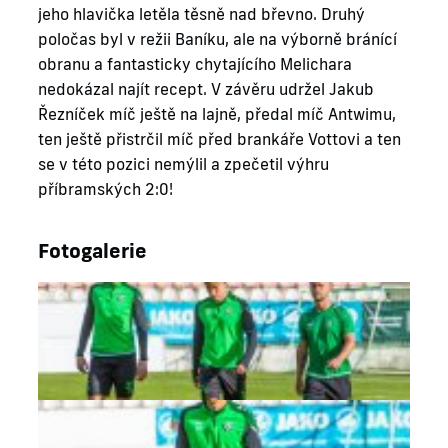
jeho hlavička letěla těsně nad břevno. Druhý
poločas byl v režii Baníku, ale na výborně bránící
obranu a fantasticky chytajícího Melichara
nedokázal najít recept. V závěru udržel Jakub
Řezníček míč ještě na lajně, předal míč Antwimu,
ten ještě přistrčil míč před brankáře Vottovi a ten
se v této pozici nemýlil a zpečetil výhru
příbramských 2:0!
Fotogalerie