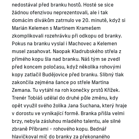
nedostával před branku hostů. Hosté se sice
žádnou ofenzivou neprezentovali, ale i tak
domácím divákům zatrnulo ve 20. minutě, když si
Marián Kelemen s Martinem Kramešem
zkomplikovali rozehrávku při odkopu od branky.
Pokus na branku vyslal i Machovec a Kelemen
musel zasahovat. Naopak Kladrubského střela z
přímého kopu šla nad branku. Náš tým se zvedl
před koncem poločasu, když několika rohovými
kopy zatlačil Budějovice před branku. Slibný tlak
zakončila zejména šance po střele Martina
Zemana. Tu vytáhl na roh konečky prstů Křížek.
Trenér Tobiáš udělal do druhé půle změnu, kdy
opět využil svého žolíka Jana Suchana, který hraje
v dorostu ve vynikající formě. Branka přišla velmi
brzy, nebyla zásluhou mladého talentu, ale silné
zbraně Příbrami - rohového kopu. Bednář
hlavičkoval míč do branky za překonaného