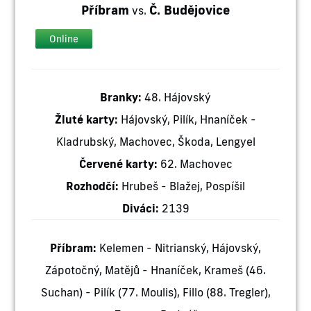
Příbram
Č. Budějovice
vs.
Online
Branky:
48. Hájovský
Žluté karty:
Hájovský, Pilík, Hnaníček -
Kladrubský, Machovec, Škoda, Lengyel
Červené karty:
62. Machovec
Rozhodčí:
Hrubeš - Blažej, Pospíšil
Diváci:
2139
Příbram:
Kelemen - Nitrianský, Hájovský,
Zápotočný, Matějů - Hnaníček, Krameš (46.
Suchan) - Pilík (77. Moulis), Fillo (88. Tregler),