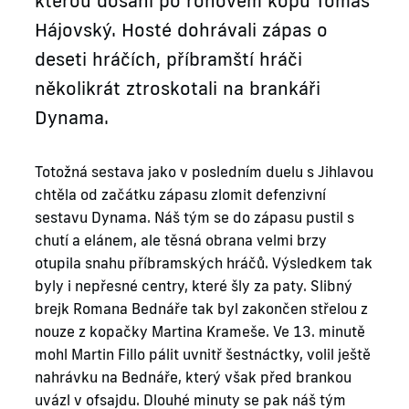
kterou dosáhl po rohovém kopu Tomáš
Hájovský. Hosté dohrávali zápas o
deseti hráčích, příbramští hráči
několikrát ztroskotali na brankáři
Dynama.
Totožná sestava jako v posledním duelu s Jihlavou
chtěla od začátku zápasu zlomit defenzivní
sestavu Dynama. Náš tým se do zápasu pustil s
chutí a elánem, ale těsná obrana velmi brzy
otupila snahu příbramských hráčů. Výsledkem tak
byly i nepřesné centry, které šly za paty. Slibný
brejk Romana Bednáře tak byl zakončen střelou z
nouze z kopačky Martina Krameše. Ve 13. minutě
mohl Martin Fillo pálit uvnitř šestnáctky, volil ještě
nahrávku na Bednáře, který však před brankou
uvázl v ofsajdu. Dlouhé minuty se pak náš tým