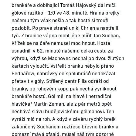
brankáře a dobíhající Tomáš Hájovský dal míči
gólové razítko - 1:0 ve 48. minutě. Hra na brejky
našemu tým však nešla a tak hosté si troufli
pozlobit. Po pravé straně unikl Chrien a nastřelil
tyč. Z hranice vápna mohl lépe mířit Jan Suchan,
Křížek se na čáře nemusel moc hnout. Hosté
usnadnili v 62. minutě našemu celku cestu za
výhrou, když se Machovec nechal po dvou žlutých
kartách vyloučit. Vstřelit branku nebylo přáno
Bednářovi, nahrávky od spoluhráčů nedokázal
přetavit v góly. Střílený centr Filla odráží od
branky, po rohovém kopu pak nechá vyniknout
brankáře hostů. Gól měl na hlavě i netradiční
hlavičkář Martin Zeman, ale z pár metrů opět
nechává slávu budějovickému gólmanovi. Ten
vyráží míč na roh. A když v závěru rychlý brejk
zakončený Suchanem roztřese břevno branky a
pomezní mává ofsajd, musel náš tým pozorně