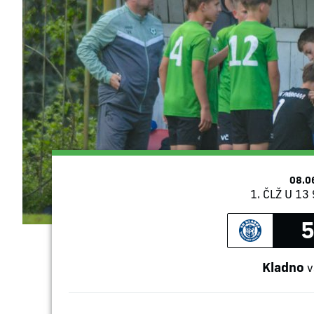
08.0
1. ČLŽ U 13 
5
Kladno
v