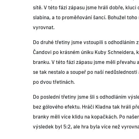
sítě. V této fázi zápasu jsme hráli dobře, kluci
slabina, a to proměňování šancí. Bohužel toho
vyrovnat.
Do druhé třetiny jsme vstoupili s odhodláním z
Čandovi po krásném úniku Kuby Schneidera, kt
branku. V této fázi zápasu jsme měli převahu 
se tak nestalo a soupeř po naší nedůslednosti 
po dvou třetinách.
Do poslední třetiny jsme šli s odhodláním výs
bez gólového efektu. Hráči Kladna tak hráli pře
branky měli více klidu na kopačkách. Po našem
výsledek byl 5:2, ale hra byla více než vyrovna