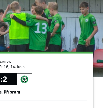
6.2026
9-16, 14. kolo
:2
Příbram
s.