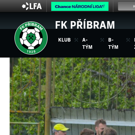
FK PŘÍBRAM
KLUB
A-
B-
TÝM
TÝM