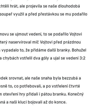
 chtěli hrát, ale projevila se naše dlouhodobá
 soupeř využil a před přestávkou se mu podařilo
novu se ujmout vedení, to se podařilo Vojtovi
erý naservíroval míč Vojtovi před prázdnou
a vypadalo to, že přidáme další branky. Bohužel
a chybách vstřelil dva góly a ujal se vedení 3:2
ledek srovnat, ale naše snaha byla bezzubá a
sně to, co potřebovali, a po vstřelení čtvrté
 otevření hry přidali i pátou branku. Konečný
ná a naši kluci bojovali až do konce.