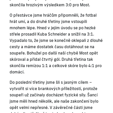
skončila hrozivým výsledkem 3:0 pro Most.
O přestávce jsme hráčům připomněli, že fotbal
hrát umí, a do druhé třetiny jsme vstoupili
mnohem lépe. Hned v jejím úvodu se po hezké
střele prosadil Kuba Schneider a snížil na 3:1.
Vypadalo to, že jsme se konečně oklepali z dlouhé
cesty a máme dostatek času dotáhnout se na
soupeře. Bohužel po další naší chybě Most opět
skóroval a přidal čtvrtý gól. Druhá třetina tak
skončila remízou 1:1 a celkové skóre bylo 4:1 pro
domácí.
Do poslední třetiny jsme šli s jasným cílem –
vytvořit si více brankových příležitostí, protože
soupeři už začínaly docházet fyzické síly. Šancí
jsme měli hned několik, ale naše zakončení bylo
opět velmi nepřesné. V závěrečné části jsme