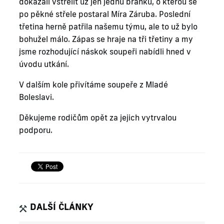
dokázali vstřelit už jen jednu branku, o kterou se
po pěkné střele postaral Míra Záruba. Poslední
třetina herně patřila našemu týmu, ale to už bylo
bohužel málo. Zápas se hraje na tři třetiny a my
jsme rozhodující náskok soupeři nabídli hned v
úvodu utkání.
V dalším kole přivítáme soupeře z Mladé
Boleslavi.
Děkujeme rodičům opět za jejich vytrvalou
podporu.
DALŠÍ ČLÁNKY