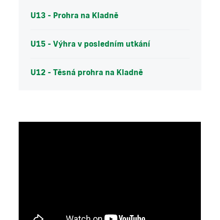
U13 - Prohra na Kladně
U15 - Výhra v posledním utkání
U12 - Těsná prohra na Kladně