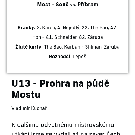
Most - Souš
Příbram
vs.
Branky:
2. Karoli, 4. Nejedlý, 22. The Bao, 42.
Hon - 41. Schneider, 82. Záruba
Žluté karty:
The Bao, Karban - Shiman, Záruba
Rozhodčí:
Lepeš
U13 - Prohra na půdě
Mostu
Vladimír Kuchař
K dalšímu odvetnému mistrovskému
utkání jsme se vydali až na sever Čech,