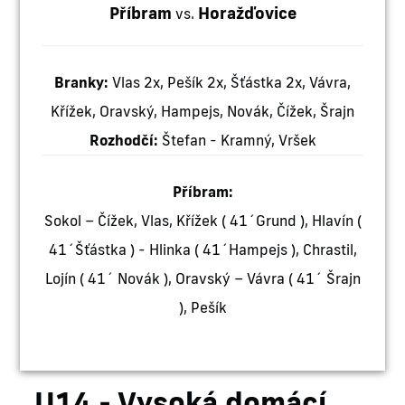
Příbram
Horažďovice
vs.
Branky:
Vlas 2x, Pešík 2x, Šťástka 2x, Vávra,
Křížek, Oravský, Hampejs, Novák, Čížek, Šrajn
Rozhodčí:
Štefan - Kramný, Vršek
Příbram:
Sokol – Čížek, Vlas, Křížek ( 41´Grund ), Hlavín (
41´Šťástka ) - Hlinka ( 41´Hampejs ), Chrastil,
Lojín ( 41´ Novák ), Oravský – Vávra ( 41´ Šrajn
), Pešík
U14 - Vysoká domácí