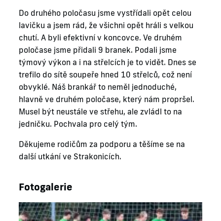
Do druhého poločasu jsme vystřídali opět celou
lavičku a jsem rád, že všichni opět hráli s velkou
chutí. A byli efektivní v koncovce. Ve druhém
poločase jsme přidali 9 branek. Podali jsme
týmový výkon a i na střelcích je to vidět. Dnes se
trefilo do sítě soupeře hned 10 střelců, což není
obvyklé. Náš brankář to neměl jednoduché,
hlavně ve druhém poločase, který nám propršel.
Musel být neustále ve střehu, ale zvládl to na
jedničku. Pochvala pro celý tým.
Děkujeme rodičům za podporu a těšíme se na
další utkání ve Strakonicích.
Fotogalerie