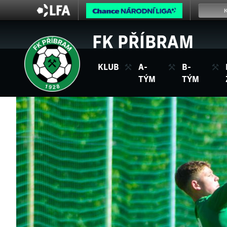
FK PŘÍBRAM
KLUB
A-
B-
TÝM
TÝM