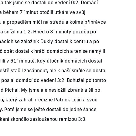
a tak jsme se dostali do vedení 0:2. Domácí
o a během 7´minut otočili utkání ve svůj
u a propadlém míči na středu a kolmé přihrávce
a snížil na 1:2. Hned o 3´minuty později po
ích se záložník Dukly dostal k centru a po
 opět dostal k hráči domácích a ten se nemýlil
lili v 61´minutě, kdy útočník domácích dostal
eště stačil zasáhnout, ale k naší smůle se dostal
a poslal domácí do vedení 3:2. Bohužel po tomto
d Píchal. My jsme ale nesložili zbraně a šli po
 který zahrál precizně Patrick Lojín a svou
. Poté jsme se ještě dostali do jedné šance
kání skončilo zaslouženou remízou 3:3.