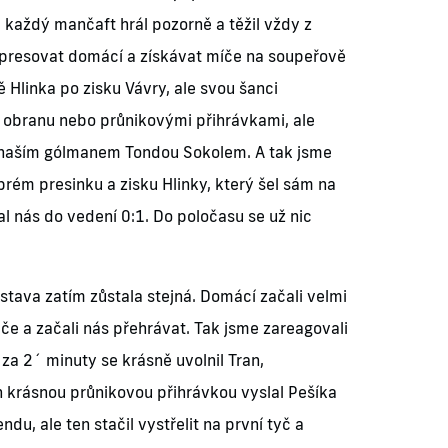
a každý mančaft hrál pozorně a těžil vždy z
, presovat domácí a získávat míče na soupeřově
 Hlinka po zisku Vávry, ale svou šanci
a obranu nebo průnikovými přihrávkami, ale
či naším gólmanem Tondou Sokolem. A tak jsme
rém presinku a zisku Hlinky, který šel sám na
l nás do vedení 0:1. Do poločasu se už nic
stava zatím zůstala stejná. Domácí začali velmi
ráče a začali nás přehrávat. Tak jsme zareagovali
za 2´ minuty se krásně uvolnil Tran,
n krásnou průnikovou přihrávkou vyslal Pešíka
du, ale ten stačil vystřelit na první tyč a