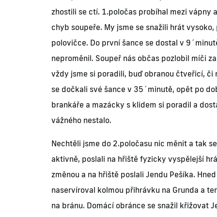
zhostili se ctí. 1.poločas probíhal mezi vápny 
chyb soupeře. My jsme se snažili hrát vysoko
polovičce. Do první šance se dostal v 9´minutě
neproměnil. Soupeř nás občas pozlobil míči z
vždy jsme si poradili, buď obranou čtveřicí, 
se dočkali své šance v 35´minutě, opět po dob
brankáře a mazácky s klidem si poradil a dosta
vážného nestalo.
Nechtěli jsme do 2.poločasu nic měnit a tak se
aktivně, poslali na hřiště fyzicky vyspělejší h
změnou a na hřiště poslali Jendu Pešíka. Hned 
naservíroval kolmou přihrávku na Grunda a te
na bránu. Domácí obránce se snažil křižovat Jen