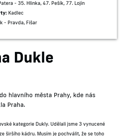
tera - 35. Hlinka, 47. Pešík, 77. Lojín
rty:
Kadlec
k - Pravda, Fišar
na Dukle
 do hlavního města Prahy, kde nás
la Praha.
kovské kategorie Dukly. Udělali jsme 3 vynucené
 ze širšího kádru. Musím je pochválit, že se toho