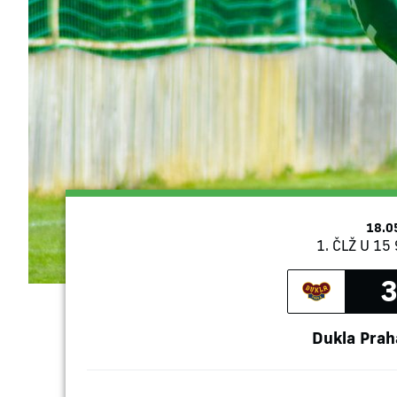
18.0
1. ČLŽ U 15 
3
Dukla Prah