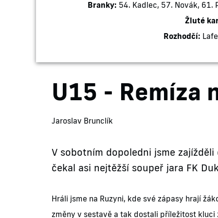
Branky:
54. Kadlec, 57. Novák, 61. Pa
Žluté ka
Rozhodčí:
Lafe
U15 - Remíza 
Jaroslav Brunclík
V sobotním dopoledni jsme zajížděli
čekal asi nejtěžší soupeř jara FK Duk
Hráli jsme na Ruzyni, kde své zápasy hrají žá
změny v sestavě a tak dostali příležitost kluci