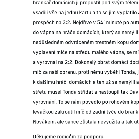
brankář domácích ji propustil pod svým tělem 
vsadili vše na jednu kartu a to se jim vyplatil
prospěch na 3:2. Nejdříve v 54´minutě po aut
do vápna na hráče domácích, který se nemýlil 
nedůsledném odvráceném trestném kopu domác
vyplavání míče na středu malého vápna, se míč
a vyrovnal na 2:2. Dokonalý obrat domácí docí
míč za naši obranu, proti němu vyběhl Tonda, j
k dalšímu hráči domácích a ten už se nemýlil 
střetu musel Tonda střídat a nastoupil tak Davi
vyrovnání. To se nám povedlo po rohovém kopu,
levačkou zakroutil míč od zadní tyče do branky
Novákem, ale šance zůstala nevyužita a tak ut
Děkujeme rodičům za podporu.