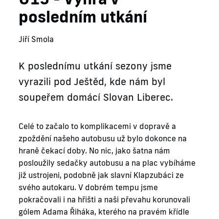
posledním utkání
Jiří Smola
K poslednímu utkání sezony jsme
vyrazili pod Ještěd, kde nám byl
soupeřem domácí Slovan Liberec.
Celé to začalo to komplikacemi v dopravě a
zpoždění našeho autobusu už bylo dokonce na
hraně čekací doby. No nic, jako šatna nám
posloužily sedačky autobusu a na plac vybíháme
již ustrojeni, podobně jak slavní Klapzubáci ze
svého autokaru. V dobrém tempu jsme
pokračovali i na hřišti a naši převahu korunovali
gólem Adama Řiháka, kterého na pravém křídle