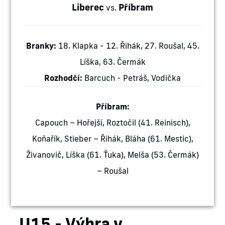
Liberec
Příbram
vs.
Branky:
18. Klapka - 12. Řihák, 27. Roušal, 45.
Líška, 63. Čermák
Rozhodčí:
Barcuch - Petráš, Vodička
Příbram:
Capouch – Hořejší, Roztočil (41. Reinisch),
Koňařík, Stieber – Řihák, Bláha (61. Mestic),
Živanovič, Líška (61. Ťuka), Melša (53. Čermák)
– Roušal
U15 - Výhra v