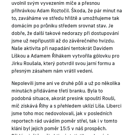
uvolnil svým vyvezením míče a přesnou
přihrávkou Adam Roztočil. Škoda, že pár minut na
to, zaváháme ve středu hřiště a umožňujeme tak
domácím po průniku středem srovnat stav. Je
dobře, že další takové nedorazy při dostupování
jsme už nepřipustili až do závěrečného hvizdu.
Naše aktivita při napadání tentokrát Davidem
Líškou a Adamem Řihákem vytvořila gólovku pro
Jirku Roušala, který potvrdil svou jarní formu a
přesným zásahem nám vrátil vedení.
Nepolevili jsme ani ve druhé půli a už po několika
minutách přidáváme třetí branku. Byla to
podobná situace, akorát presink spouští Rouši,
míč získává Řihy a s přehledem uklízí Líša. Liberci
jsme toho moc nedovolovali, jak v posledních
reportech rád uvádím poměr střel, tak i v tomto
klání byl jejich poměr 15:5 v náš prospěch.