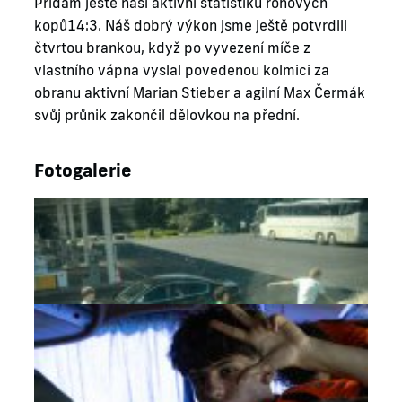
Přidám ještě naši aktivní statistiku rohových
kopů14:3. Náš dobrý výkon jsme ještě potvrdili
čtvrtou brankou, když po vyvezení míče z
vlastního vápna vyslal povedenou kolmici za
obranu aktivní Marian Stieber a agilní Max Čermák
svůj průnik zakončil dělovkou na přední.
Fotogalerie