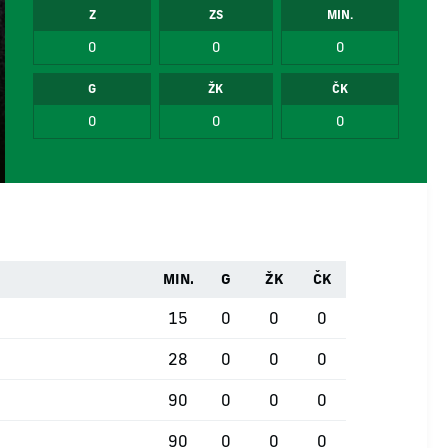
Z
ZS
MIN.
0
0
0
G
ŽK
ČK
0
0
0
MIN.
G
ŽK
ČK
15
0
0
0
28
0
0
0
90
0
0
0
90
0
0
0