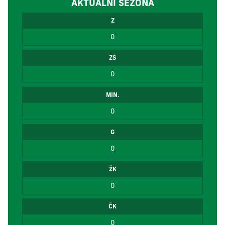
AKTUÁLNÍ SEZÓNA
Z
0
ZS
0
MIN.
0
G
0
ŽK
0
ČK
0