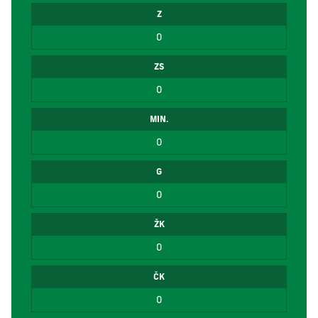
Z
0
ZS
0
MIN.
0
G
0
ŽK
0
ČK
0