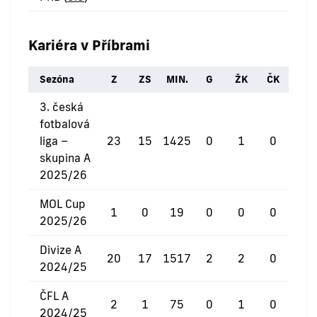
Kariéra v Příbrami
Sezóna
Z
ZS
MIN.
G
ŽK
ČK
3. česká
fotbalová
liga –
23
15
1425
0
1
0
skupina A
2025/26
MOL Cup
1
0
19
0
0
0
2025/26
Divize A
20
17
1517
2
2
0
2024/25
ČFL A
2
1
75
0
1
0
2024/25