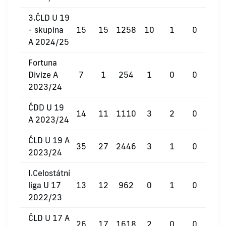
3.ČLD U 19
- skupina
15
15
1258
10
1
0
A 2024/25
Fortuna
Divize A
7
1
254
1
0
0
2023/24
ČDD U 19
14
11
1110
3
2
0
A 2023/24
ČLD U 19 A
35
27
2446
3
1
0
2023/24
I.Celostátní
liga U 17
13
12
962
0
1
0
2022/23
ČLD U 17 A
26
17
1618
2
0
0