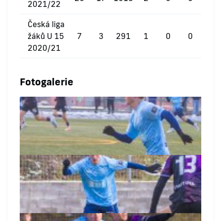
2021/22
Česká liga
žáků U 15
7
3
291
1
0
0
2020/21
Fotogalerie