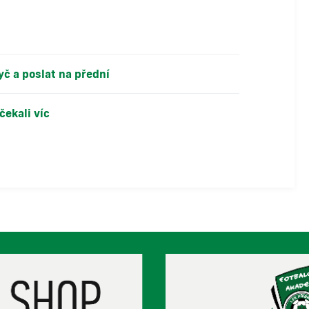
č a poslat na přední
ekali víc