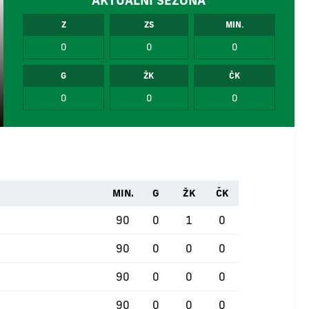
AKTUÁLNÍ SEZÓNA
Z
ZS
MIN.
0
0
0
G
ŽK
ČK
0
0
0
MIN.
G
ŽK
ČK
90
0
1
0
90
0
0
0
90
0
0
0
90
0
0
0