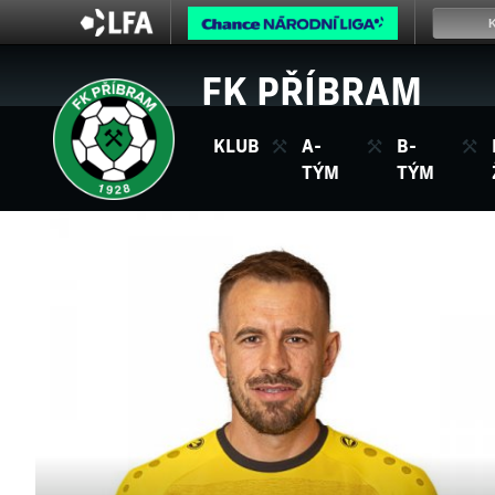
FK PŘÍBRAM
KLUB
A-
B-
TÝM
TÝM