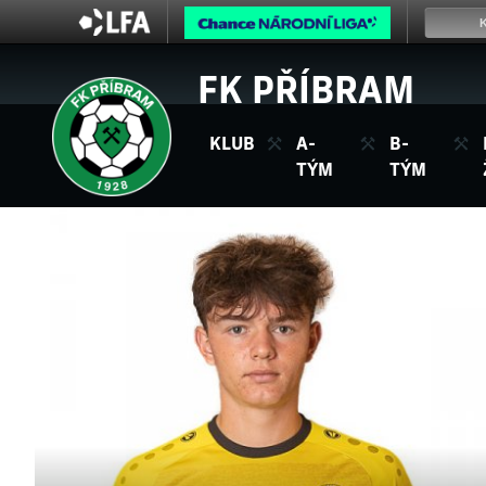
FK PŘÍBRAM
KLUB
A-
B-
TÝM
TÝM