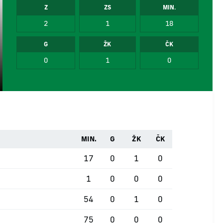
Z
ZS
MIN.
2
1
18
G
ŽK
ČK
0
1
0
MIN.
G
ŽK
ČK
17
0
1
0
1
0
0
0
54
0
1
0
75
0
0
0