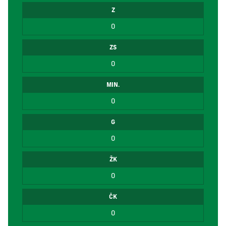
Z
0
ZS
0
MIN.
0
G
0
ŽK
0
ČK
0