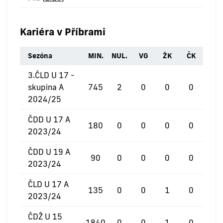
Kariéra v Příbrami
Sezóna
MIN.
NUL.
VG
ŽK
ČK
3.ČLD U 17 -
skupina A
745
2
0
0
0
2024/25
ČDD U 17 A
180
0
0
0
0
2023/24
ČDD U 19 A
90
0
0
0
0
2023/24
ČLD U 17 A
135
0
0
1
0
2023/24
ČDŽ U 15
1840
0
0
1
0