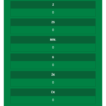
Z
0
ZS
0
MIN.
0
G
0
ŽK
0
ČK
0