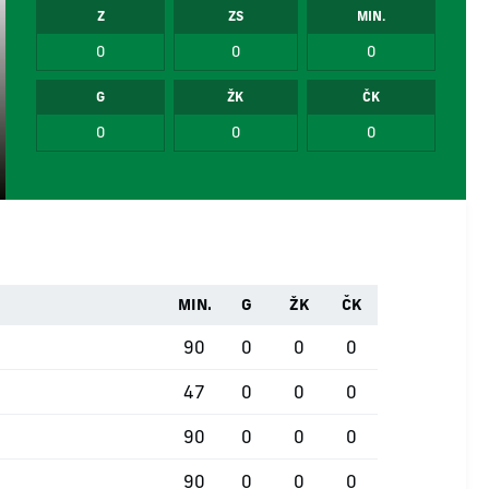
Z
ZS
MIN.
0
0
0
G
ŽK
ČK
0
0
0
MIN.
G
ŽK
ČK
90
0
0
0
47
0
0
0
90
0
0
0
90
0
0
0