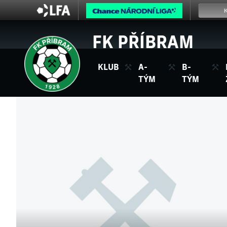
FK PŘÍBRAM
KLUB
A-
B-
TÝM
TÝM