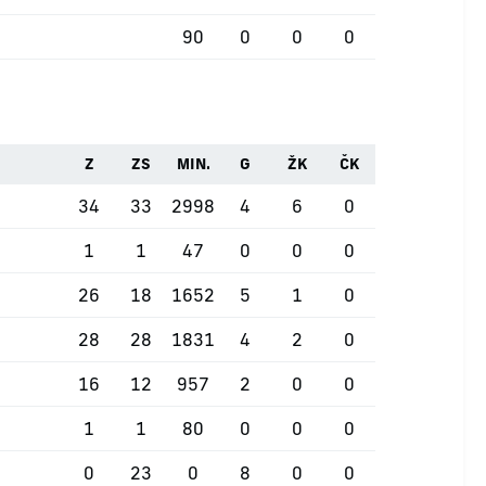
90
0
0
0
Z
ZS
MIN.
G
ŽK
ČK
34
33
2998
4
6
0
1
1
47
0
0
0
26
18
1652
5
1
0
28
28
1831
4
2
0
16
12
957
2
0
0
1
1
80
0
0
0
0
23
0
8
0
0