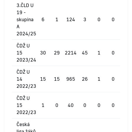
3.ČLD U
19 -
skupina
6
1
124
3
0
0
A
2024/25
ČDŽ U
15
30
29
2214
45
1
0
2023/24
ČDŽ U
14
15
15
965
26
1
0
2022/23
ČDŽ U
15
1
0
40
0
0
0
2022/23
Česká
liga žáků