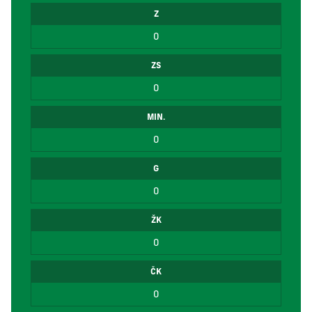
Z
0
ZS
0
MIN.
0
G
0
ŽK
0
ČK
0