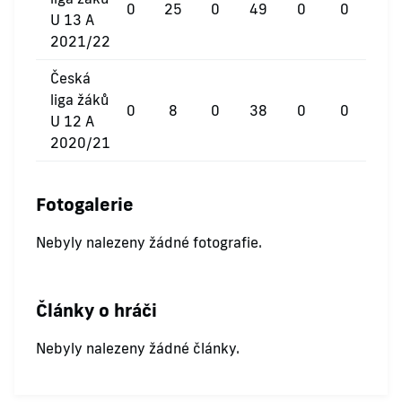
0
25
0
49
0
0
U 13 A
2021/22
Česká
liga žáků
0
8
0
38
0
0
U 12 A
2020/21
Fotogalerie
Nebyly nalezeny žádné fotografie.
Články o hráči
Nebyly nalezeny žádné články.