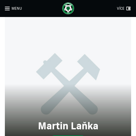
MENU
VÍCE
Martin Laňka