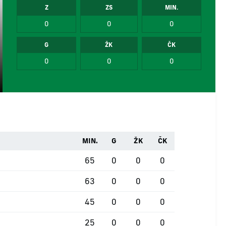
Z
ZS
MIN.
0
0
0
G
ŽK
ČK
0
0
0
MIN.
G
ŽK
ČK
65
0
0
0
63
0
0
0
45
0
0
0
25
0
0
0