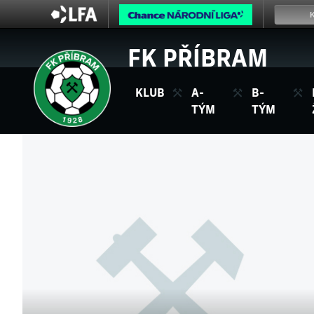
FK PŘÍBRAM
KLUB
A-
B-
TÝM
TÝM