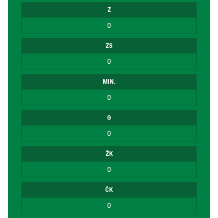
Z
0
ZS
0
MIN.
0
G
0
ŽK
0
ČK
0