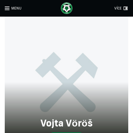
MENU
VÍCE
Vojta Vöröš