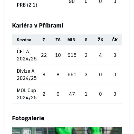
90
0
0
0
PRB (
2:1
)
Kariéra v Příbrami
Sezóna
Z
ZS
MIN.
G
ŽK
ČK
ČFL A
22
10
915
2
4
0
2024/25
Divize A
8
8
661
3
0
0
2024/25
MOL Cup
2
0
47
1
0
0
2024/25
Fotogalerie