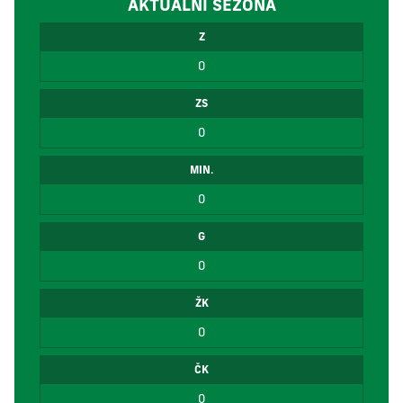
AKTUÁLNÍ SEZÓNA
Z
0
ZS
0
MIN.
0
G
0
ŽK
0
ČK
0