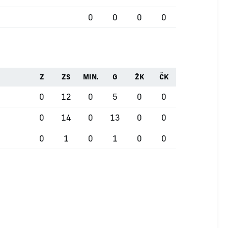
0
0
0
0
Z
ZS
MIN.
G
ŽK
ČK
0
12
0
5
0
0
0
14
0
13
0
0
0
1
0
1
0
0