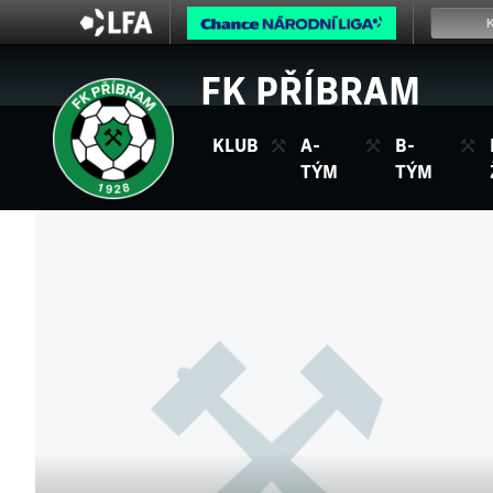
FK PŘÍBRAM
KLUB
A-
B-
TÝM
TÝM