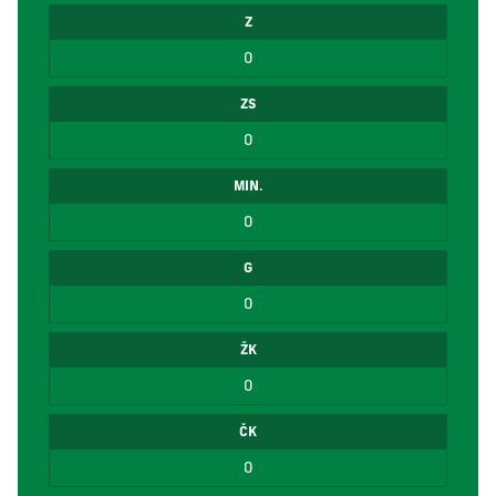
Z
0
ZS
0
MIN.
0
G
0
ŽK
0
ČK
0