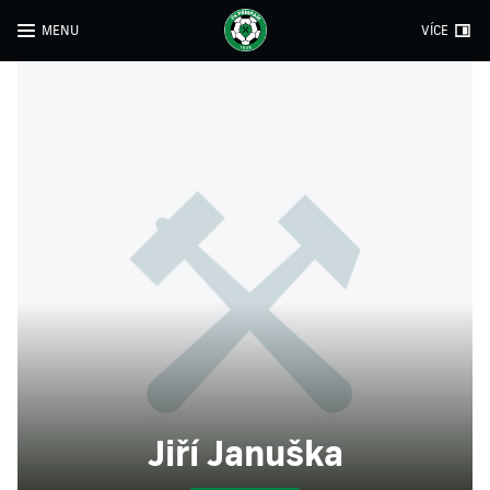
MENU
VÍCE
Jiří Januška