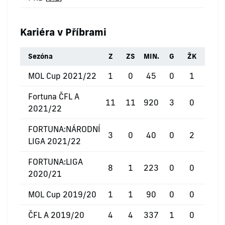
Kariéra v Příbrami
Sezóna
Z
ZS
MIN.
G
ŽK
ČK
MOL Cup 2021/22
1
0
45
0
1
0
Fortuna ČFL A
11
11
920
3
0
0
2021/22
FORTUNA:NÁRODNÍ
3
0
40
0
2
0
LIGA 2021/22
FORTUNA:LIGA
8
1
223
0
0
0
2020/21
MOL Cup 2019/20
1
1
90
0
0
0
ČFL A 2019/20
4
4
337
1
0
0