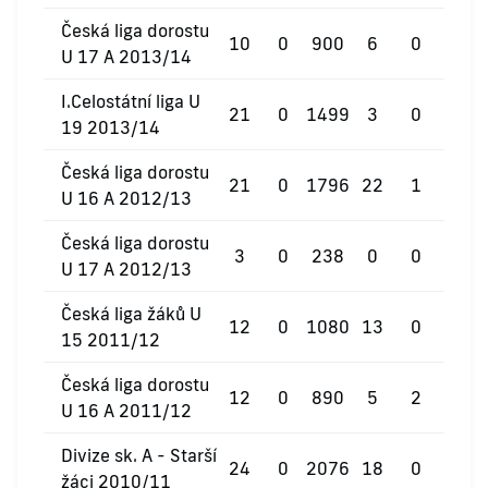
Česká liga dorostu
10
0
900
6
0
0
U 17 A 2013/14
I.Celostátní liga U
21
0
1499
3
0
0
19 2013/14
Česká liga dorostu
21
0
1796
22
1
0
U 16 A 2012/13
Česká liga dorostu
3
0
238
0
0
0
U 17 A 2012/13
Česká liga žáků U
12
0
1080
13
0
0
15 2011/12
Česká liga dorostu
12
0
890
5
2
0
U 16 A 2011/12
Divize sk. A - Starší
24
0
2076
18
0
1
žáci 2010/11