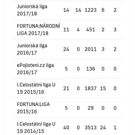
Juniorská liga
14
14
1223
6
2
0
2017/18
FORTUNA:NÁRODNÍ
11
4
451
2
3
0
LIGA 2017/18
Juniorská liga
24
0
2011
3
2
0
2016/17
ePojisteni.cz liga
5
0
136
0
0
0
2016/17
I.Celostátní liga U
21
0
1837
15
0
0
19 2015/16
FORTUNA:LIGA
5
0
29
0
0
0
2015/16
I.Celostátní liga U
40
0
3513
24
1
0
19 2014/15