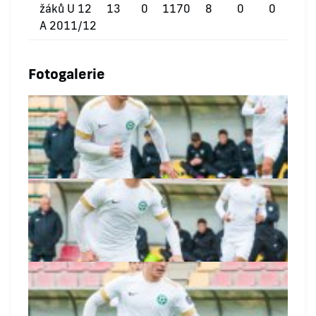
žáků U 12
13
0
1170
8
0
0
A 2011/12
Fotogalerie