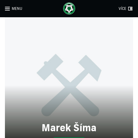
MENU
VÍCE
Marek Šíma