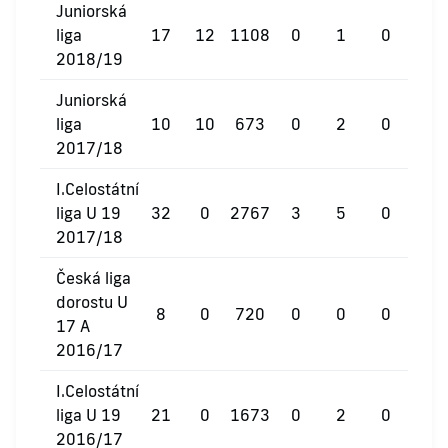
Juniorská
liga
17
12
1108
0
1
0
2018/19
Juniorská
liga
10
10
673
0
2
0
2017/18
I.Celostátní
liga U 19
32
0
2767
3
5
0
2017/18
Česká liga
dorostu U
8
0
720
0
0
0
17 A
2016/17
I.Celostátní
liga U 19
21
0
1673
0
2
0
2016/17