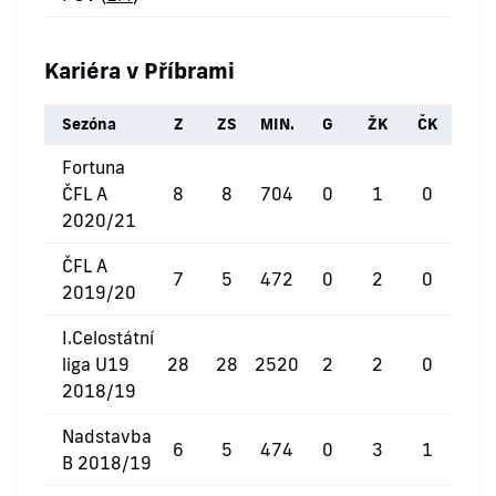
Kariéra v Příbrami
Sezóna
Z
ZS
MIN.
G
ŽK
ČK
Fortuna
ČFL A
8
8
704
0
1
0
2020/21
ČFL A
7
5
472
0
2
0
2019/20
I.Celostátní
liga U19
28
28
2520
2
2
0
2018/19
Nadstavba
6
5
474
0
3
1
B 2018/19