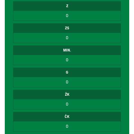
Z
0
ZS
0
MIN.
0
G
0
ŽK
0
ČK
0