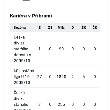
Kariéra v Příbrami
Sezóna
Z
ZS
MIN.
G
ŽK
ČK
Česká
divize
staršího
1
0
90
0
0
0
dorostu A
2009/10
I.Celostátní
liga U 19
27
0
1820
2
5
0
2009/10
Česká
divize
staršího
3
0
255
0
0
0