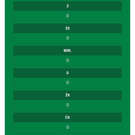
Z
0
ZS
0
MIN.
0
G
0
ŽK
0
ČK
0