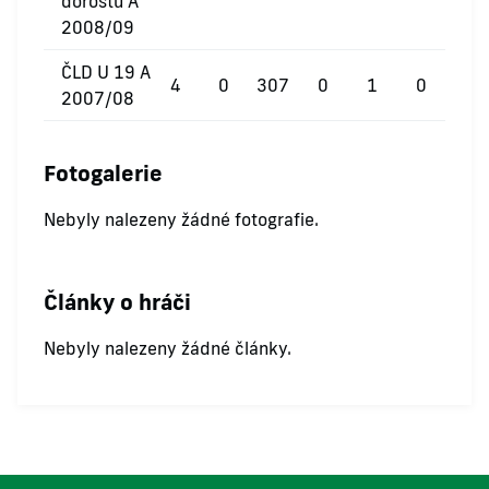
dorostu A
2008/09
ČLD U 19 A
4
0
307
0
1
0
2007/08
Fotogalerie
Nebyly nalezeny žádné fotografie.
Články o hráči
Nebyly nalezeny žádné články.