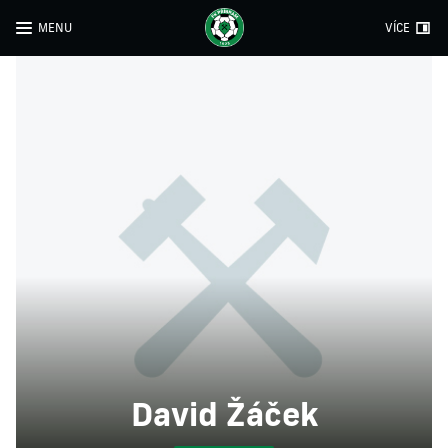
MENU
VÍCE
David Žáček