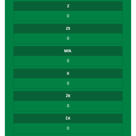
Z
0
ZS
0
MIN.
0
G
0
ŽK
0
ČK
0