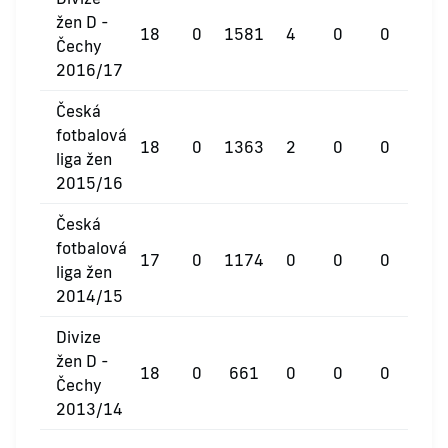
žen D -
18
0
1581
4
0
0
Čechy
2016/17
Česká
fotbalová
18
0
1363
2
0
0
liga žen
2015/16
Česká
fotbalová
17
0
1174
0
0
0
liga žen
2014/15
Divize
žen D -
18
0
661
0
0
0
Čechy
2013/14