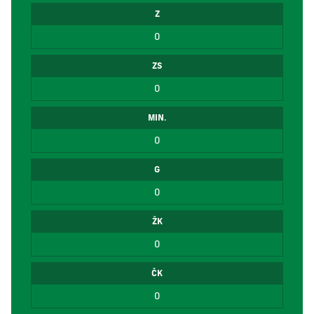
Z
0
ZS
0
MIN.
0
G
0
ŽK
0
ČK
0