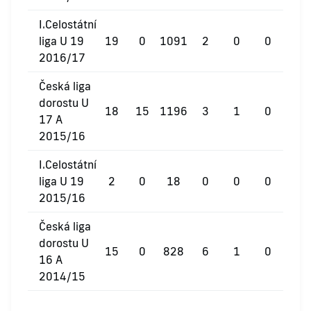
I.Celostátní
liga U 19
19
0
1091
2
0
0
2016/17
Česká liga
dorostu U
18
15
1196
3
1
0
17 A
2015/16
I.Celostátní
liga U 19
2
0
18
0
0
0
2015/16
Česká liga
dorostu U
15
0
828
6
1
0
16 A
2014/15