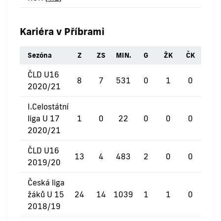
Kariéra v Příbrami
Sezóna
Z
ZS
MIN.
G
ŽK
ČK
ČLD U16
8
7
531
0
1
0
2020/21
I.Celostátní
liga U 17
1
0
22
0
0
0
2020/21
ČLD U16
13
4
483
2
0
0
2019/20
Česká liga
žáků U 15
24
14
1039
1
1
0
2018/19