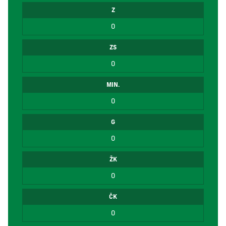
Z
0
ZS
0
MIN.
0
G
0
ŽK
0
ČK
0