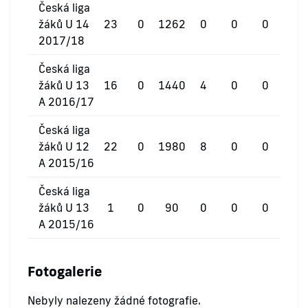
Česká liga
žáků U 14
23
0
1262
0
0
0
2017/18
Česká liga
žáků U 13
16
0
1440
4
0
0
A 2016/17
Česká liga
žáků U 12
22
0
1980
8
0
0
A 2015/16
Česká liga
žáků U 13
1
0
90
0
0
0
A 2015/16
Fotogalerie
Nebyly nalezeny žádné fotografie.