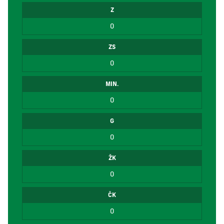
Z
0
ZS
0
MIN.
0
G
0
ŽK
0
ČK
0