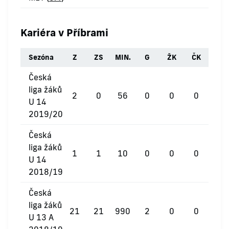
Kariéra v Příbrami
Sezóna
Z
ZS
MIN.
G
ŽK
ČK
Česká
liga žáků
2
0
56
0
0
0
U 14
2019/20
Česká
liga žáků
1
1
10
0
0
0
U 14
2018/19
Česká
liga žáků
21
21
990
2
0
0
U 13 A