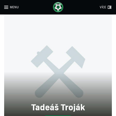
MENU
VÍCE
Tadeáš Troják