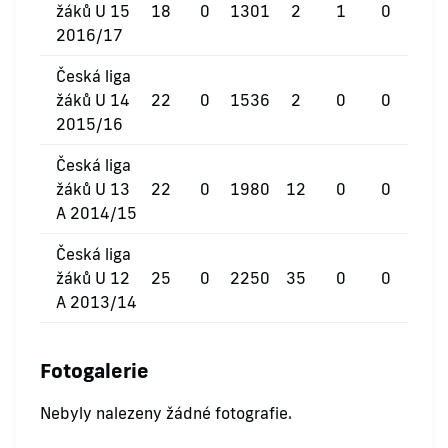
žáků U 15
18
0
1301
2
1
0
2016/17
Česká liga
žáků U 14
22
0
1536
2
0
0
2015/16
Česká liga
žáků U 13
22
0
1980
12
0
0
A 2014/15
Česká liga
žáků U 12
25
0
2250
35
0
0
A 2013/14
Fotogalerie
Nebyly nalezeny žádné fotografie.