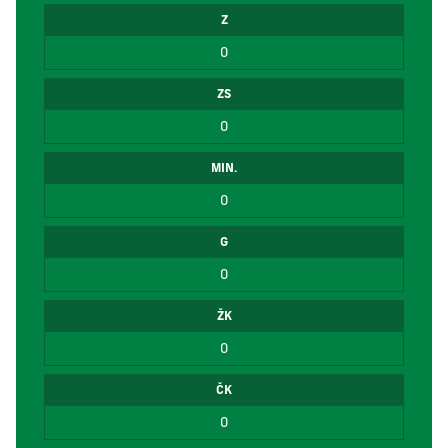
Z
0
ZS
0
MIN.
0
G
0
ŽK
0
ČK
0