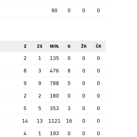
90
0
0
0
Z
ZS
MIN.
G
ŽK
ČK
2
1
135
0
0
0
8
3
476
8
0
0
9
9
788
5
0
0
2
2
180
0
0
0
5
5
353
3
0
0
14
13
1121
16
0
0
4
1
193
0
0
0