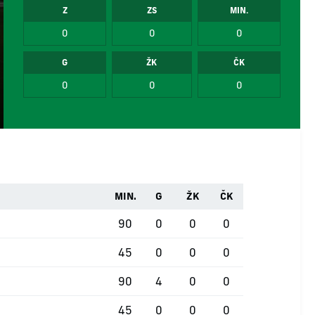
Z
ZS
MIN.
0
0
0
G
ŽK
ČK
0
0
0
MIN.
G
ŽK
ČK
90
0
0
0
45
0
0
0
90
4
0
0
45
0
0
0