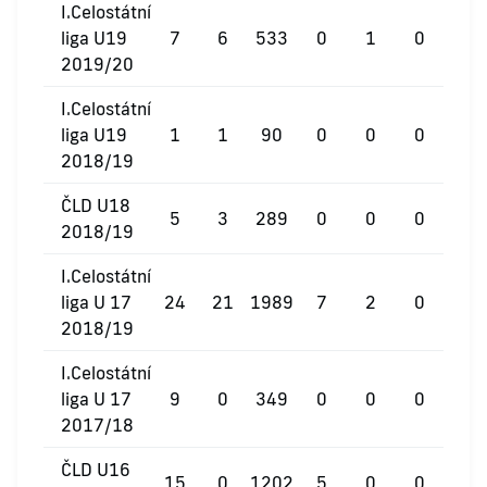
I.Celostátní
liga U19
7
6
533
0
1
0
2019/20
I.Celostátní
liga U19
1
1
90
0
0
0
2018/19
ČLD U18
5
3
289
0
0
0
2018/19
I.Celostátní
liga U 17
24
21
1989
7
2
0
2018/19
I.Celostátní
liga U 17
9
0
349
0
0
0
2017/18
ČLD U16
15
0
1202
5
0
0