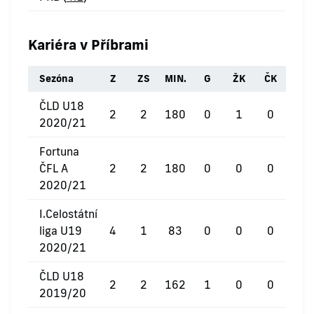
Kariéra v Příbrami
Sezóna
Z
ZS
MIN.
G
ŽK
ČK
ČLD U18
2
2
180
0
1
0
2020/21
Fortuna
ČFL A
2
2
180
0
0
0
2020/21
I.Celostátní
liga U19
4
1
83
0
0
0
2020/21
ČLD U18
2
2
162
1
0
0
2019/20