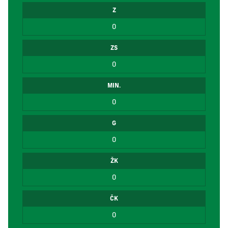
Z
0
ZS
0
MIN.
0
G
0
ŽK
0
ČK
0