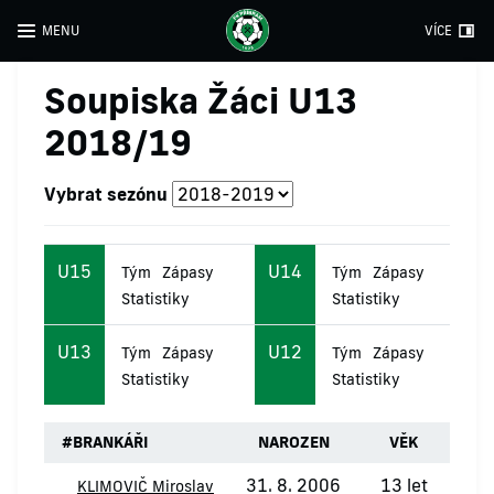
MENU
VÍCE
Soupiska Žáci U13
2018/19
Vybrat sezónu
U15
U14
Tým
Zápasy
Tým
Zápasy
Statistiky
Statistiky
U13
U12
Tým
Zápasy
Tým
Zápasy
Statistiky
Statistiky
#
BRANKÁŘI
NAROZEN
VĚK
31. 8. 2006
13 let
KLIMOVIČ Miroslav