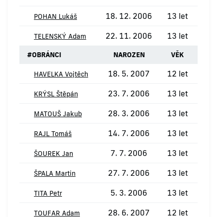
18. 12. 2006
13 let
POHAN Lukáš
22. 11. 2006
13 let
TELENSKÝ Adam
#
OBRÁNCI
NAROZEN
VĚK
18. 5. 2007
12 let
1
HAVELKA Vojtěch
23. 7. 2006
13 let
KRÝSL Štěpán
28. 3. 2006
13 let
MATOUŠ Jakub
14. 7. 2006
13 let
RAJL Tomáš
7. 7. 2006
13 let
ŠOUREK Jan
27. 7. 2006
13 let
ŠPALA Martin
5. 3. 2006
13 let
TITA Petr
28. 6. 2007
12 let
TOUFAR Adam