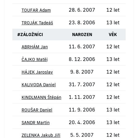
28. 6. 2007
12 let
TOUFAR Adam
23. 8. 2006
13 let
TROJÁK Tadeáš
#
ZÁLOŽNÍCI
NAROZEN
VĚK
11. 6. 2007
12 let
ABRHÁM Jan
8. 12. 2006
13 let
1
ČAJKO Matěj
9. 8. 2007
12 let
HÁJEK Jaroslav
31. 7. 2007
12 let
KALIVODA Daniel
1. 11. 2007
12 let
1
KINDLMANN Štěpán
11. 9. 2006
13 let
1
ROUŠAR Daniel
20. 4. 2006
13 let
SANDR Martin
5. 5. 2007
12 let
ZELENKA Jakub Jiří