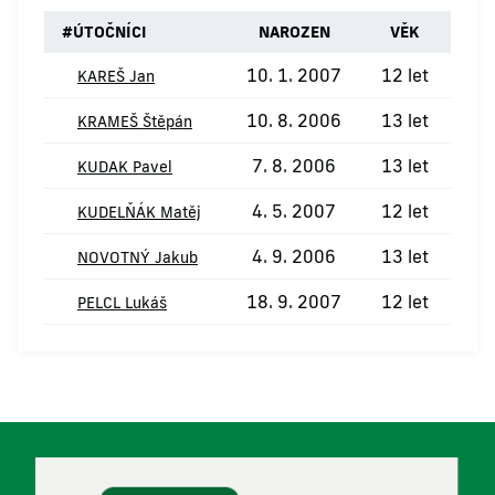
#
ÚTOČNÍCI
NAROZEN
VĚK
10. 1. 2007
12 let
1
KAREŠ Jan
10. 8. 2006
13 let
1
KRAMEŠ Štěpán
7. 8. 2006
13 let
KUDAK Pavel
4. 5. 2007
12 let
KUDELŇÁK Matěj
4. 9. 2006
13 let
NOVOTNÝ Jakub
18. 9. 2007
12 let
PELCL Lukáš