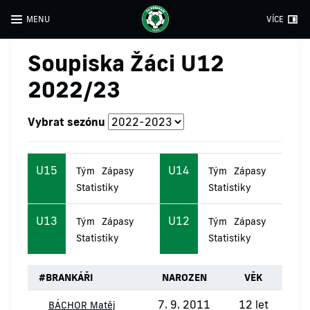
MENU
VÍCE
Soupiska Žáci U12
2022/23
Vybrat sezónu
U15
U14
Tým
Zápasy
Tým
Zápasy
Statistiky
Statistiky
U13
U12
Tým
Zápasy
Tým
Zápasy
Statistiky
Statistiky
#
BRANKÁŘI
NAROZEN
VĚK
7. 9. 2011
12 let
BÁCHOR Matěj