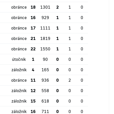
obránce
18
1301
2
1
0
obránce
16
929
1
1
0
obránce
17
1111
1
1
0
obránce
21
1819
1
1
0
obránce
22
1550
1
1
0
útočník
1
90
0
0
0
záložník
4
165
0
0
0
obránce
11
936
0
2
0
záložník
12
558
0
0
0
záložník
15
618
0
0
0
záložník
16
711
0
0
0