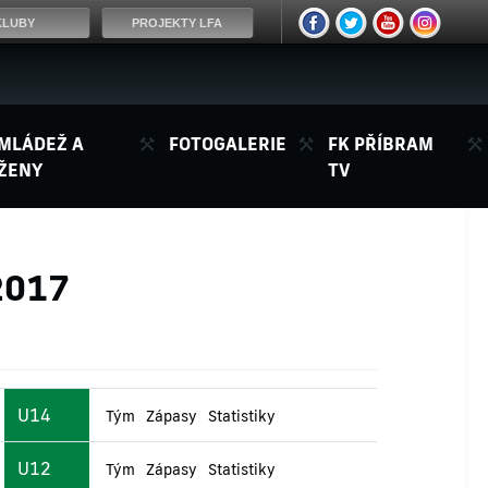
KLUBY
PROJEKTY LFA
MLÁDEŽ A
FOTOGALERIE
FK PŘÍBRAM
ŽENY
TV
2017
U14
Tým
Zápasy
Statistiky
U12
Tým
Zápasy
Statistiky