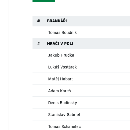
#
BRANKÁŘI
Tomáš Boudník
#
HRÁČI V POLI
Jakub Hrudka
Lukáš Vostárek
Matěj Habart
Adam Kareš
Denis Budínský
Stanislav Gabriel
Tomáš Schánělec