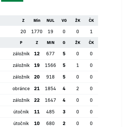
Z
Min
NUL
VG
ŽK
ČK
20
1770
19
0
0
1
P
Z
MIN
G
ŽK
ČK
záložník
12
677
5
0
0
záložník
19
1566
5
1
0
záložník
20
918
5
0
0
obránce
21
1854
4
2
0
záložník
22
1647
4
0
0
útočník
11
485
3
0
0
útočník
10
680
2
0
0