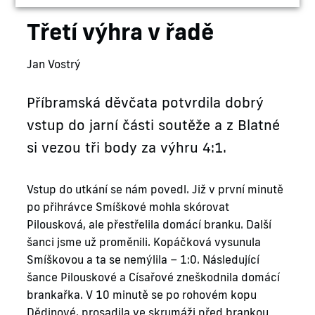
Třetí výhra v řadě
Jan Vostrý
Příbramská děvčata potvrdila dobrý
vstup do jarní části soutěže a z Blatné
si vezou tři body za výhru 4:1.
Vstup do utkání se nám povedl. Již v první minutě
po přihrávce Smíškové mohla skórovat
Pilousková, ale přestřelila domácí branku. Další
šanci jsme už proměnili. Kopáčková vysunula
Smíškovou a ta se nemýlila – 1:0. Následující
šance Pilouskové a Císařové zneškodnila domácí
brankařka. V 10 minutě se po rohovém kopu
Dědinové, prosadila ve skrumáži před brankou