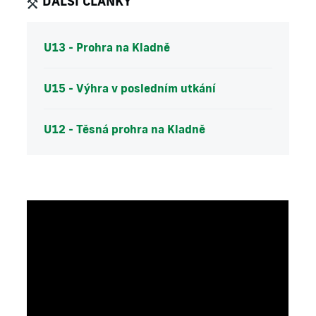
DALŠÍ ČLÁNKY
U13 - Prohra na Kladně
U15 - Výhra v posledním utkání
U12 - Těsná prohra na Kladně