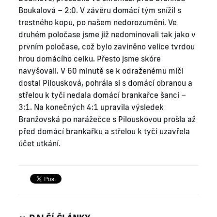
Boukalová – 2:0. V závěru domácí tým snížil s
trestného kopu, po našem nedorozumění. Ve
druhém poločase jsme již nedominovali tak jako v
prvním poločase, což bylo zaviněno velice tvrdou
hrou domácího celku. Přesto jsme skóre
navyšovali. V 60 minutě se k odraženému míči
dostal Pilousková, pohrála si s domácí obranou a
střelou k tyči nedala domácí brankařce šanci –
3:1. Na konečných 4:1 upravila výsledek
Branžovská po narážečce s Pilouskovou prošla až
před domácí brankařku a střelou k tyči uzavřela
účet utkání.