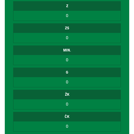
Z
0
ZS
0
MIN.
0
G
0
ŽK
0
ČK
0