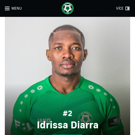
MENU
VÍCE
#2
Idrissa Diarra