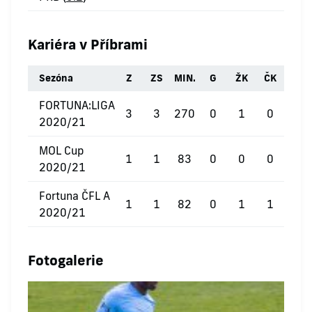
Kariéra v Příbrami
Sezóna
Z
ZS
MIN.
G
ŽK
ČK
FORTUNA:LIGA
3
3
270
0
1
0
2020/21
MOL Cup
1
1
83
0
0
0
2020/21
Fortuna ČFL A
1
1
82
0
1
1
2020/21
Fotogalerie