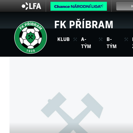
FK PŘÍBRAM
KLUB
A-
B-
TÝM
TÝM