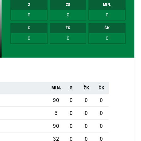
Z
ZS
MIN.
0
0
0
G
ŽK
ČK
0
0
0
MIN.
G
ŽK
ČK
90
0
0
0
5
0
0
0
90
0
0
0
32
0
0
0