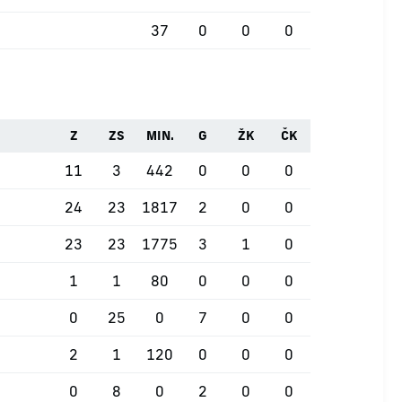
37
0
0
0
Z
ZS
MIN.
G
ŽK
ČK
11
3
442
0
0
0
24
23
1817
2
0
0
23
23
1775
3
1
0
1
1
80
0
0
0
0
25
0
7
0
0
2
1
120
0
0
0
0
8
0
2
0
0