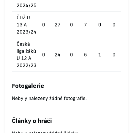
2024/25
ČDŽ U
13 A
0
27
0
7
0
0
2023/24
Česká
liga žáků
0
24
0
6
1
0
U 12 A
2022/23
Fotogalerie
Nebyly nalezeny žádné fotografie.
Články o hráči