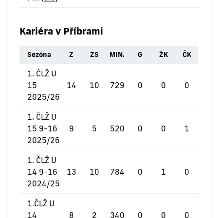
Kariéra v Příbrami
Sezóna
Z
ZS
MIN.
G
ŽK
ČK
1. ČLŽ U
15
14
10
729
0
0
0
2025/26
1. ČLŽ U
15 9-16
9
5
520
0
0
1
2025/26
1. ČLŽ U
14 9-16
13
10
784
0
1
0
2024/25
1.ČLŽ U
14
8
2
340
0
0
0