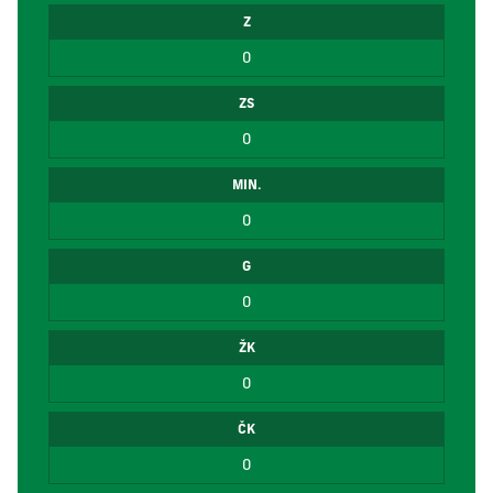
Z
0
ZS
0
MIN.
0
G
0
ŽK
0
ČK
0