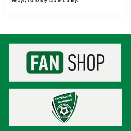
Nebyly nalezeny žádné články.