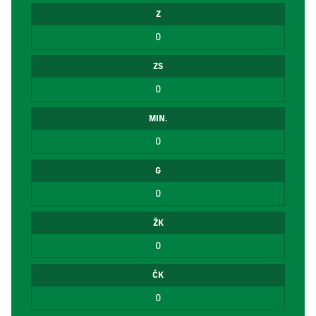
Z
0
ZS
0
MIN.
0
G
0
ŽK
0
ČK
0