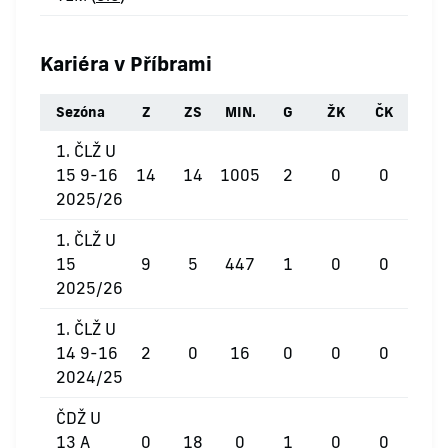
Kariéra v Příbrami
Sezóna
Z
ZS
MIN.
G
ŽK
ČK
1. ČLŽ U
15 9-16
14
14
1005
2
0
0
2025/26
1. ČLŽ U
15
9
5
447
1
0
0
2025/26
1. ČLŽ U
14 9-16
2
0
16
0
0
0
2024/25
ČDŽ U
13 A
0
18
0
1
0
0