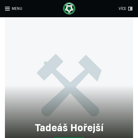
MENU
VÍCE
Tadeáš Hořejší