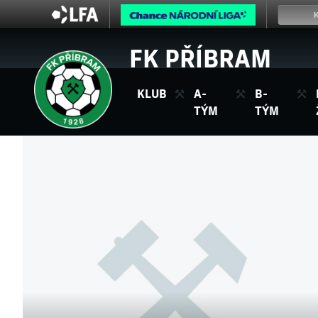
FK PŘÍBRAM
KLUB
A-
B-
TÝM
TÝM