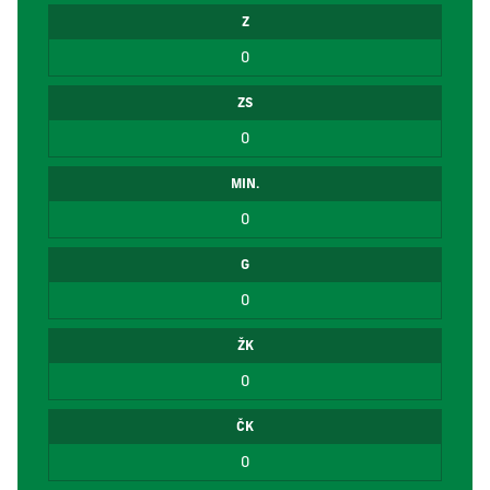
Z
0
ZS
0
MIN.
0
G
0
ŽK
0
ČK
0