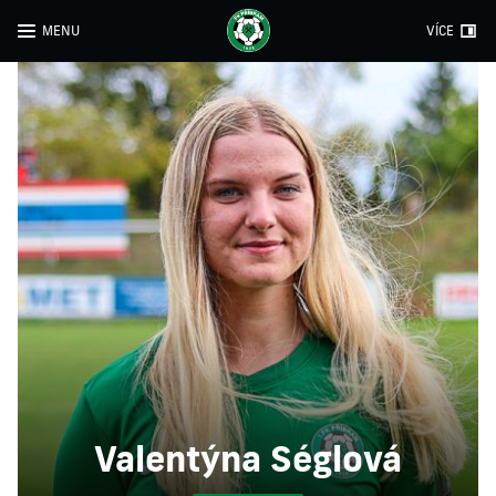
MENU
VÍCE
Valentýna Séglová