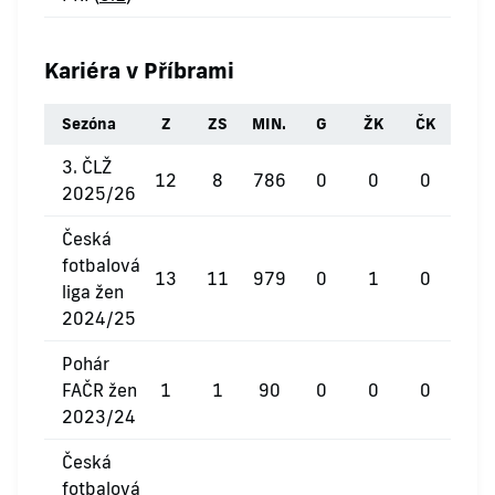
Kariéra v Příbrami
Sezóna
Z
ZS
MIN.
G
ŽK
ČK
3. ČLŽ
12
8
786
0
0
0
2025/26
Česká
fotbalová
13
11
979
0
1
0
liga žen
2024/25
Pohár
FAČR žen
1
1
90
0
0
0
2023/24
Česká
fotbalová