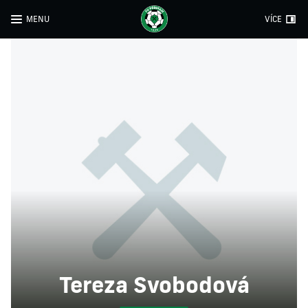
MENU
VÍCE
Tereza Svobodová