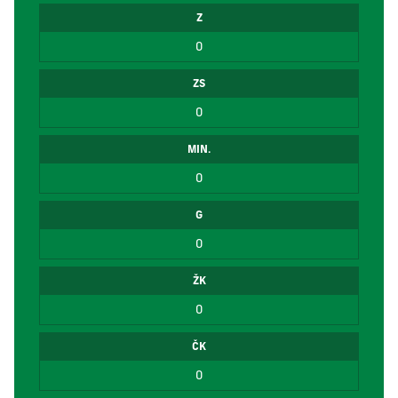
Z
0
ZS
0
MIN.
0
G
0
ŽK
0
ČK
0