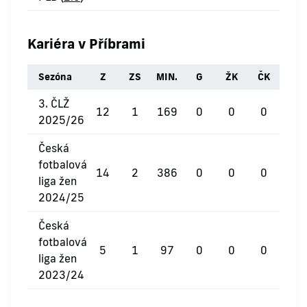
Kariéra v Příbrami
Sezóna
Z
ZS
MIN.
G
ŽK
ČK
3. ČLŽ
12
1
169
0
0
0
2025/26
Česká
fotbalová
14
2
386
0
0
0
liga žen
2024/25
Česká
fotbalová
5
1
97
0
0
0
liga žen
2023/24