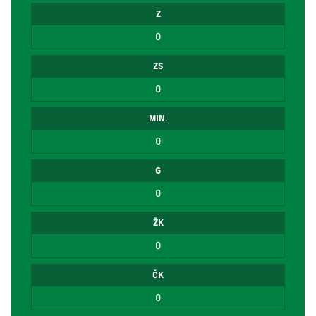
Z
0
ZS
0
MIN.
0
G
0
ŽK
0
ČK
0