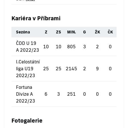
Kariéra v Příbrami
Sezóna
Z
ZS
MIN.
G
ŽK
ČK
ČDD U 19
10
10
805
3
2
0
A 2022/23
I.Celostátní
liga U19
25
25
2145
2
9
0
2022/23
Fortuna
Divize A
6
3
251
0
0
0
2022/23
Fotogalerie