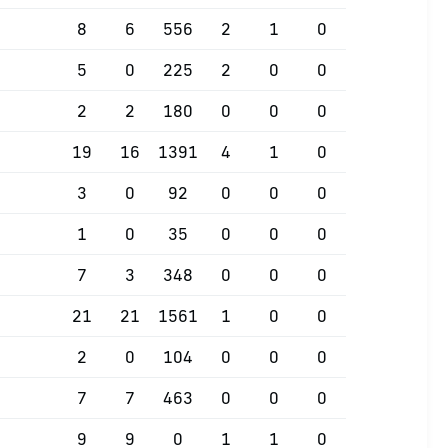
8
6
556
2
1
0
5
0
225
2
0
0
2
2
180
0
0
0
19
16
1391
4
1
0
3
0
92
0
0
0
1
0
35
0
0
0
7
3
348
0
0
0
21
21
1561
1
0
0
2
0
104
0
0
0
7
7
463
0
0
0
9
9
0
1
1
0