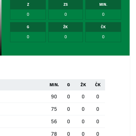
Z
ZS
MIN.
0
0
0
G
ŽK
ČK
0
0
0
MIN.
G
ŽK
ČK
90
0
0
0
75
0
0
0
56
0
0
0
78
0
0
0