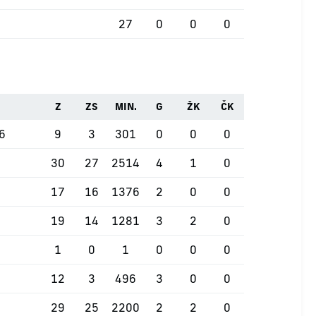
27
0
0
0
Z
ZS
MIN.
G
ŽK
ČK
26
9
3
301
0
0
0
30
27
2514
4
1
0
17
16
1376
2
0
0
19
14
1281
3
2
0
1
0
1
0
0
0
12
3
496
3
0
0
29
25
2200
2
2
0