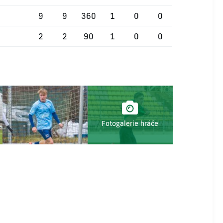
9
9
360
1
0
0
2
2
90
1
0
0
Fotogalerie hráče