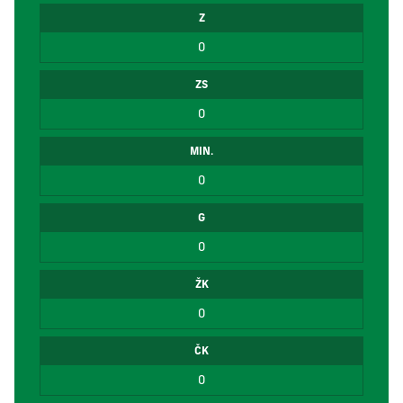
Z
0
ZS
0
MIN.
0
G
0
ŽK
0
ČK
0